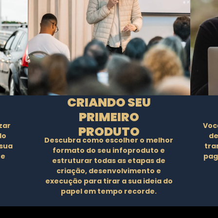
CRIANDO SEU
PRIMEIRO
zar
Você
PRODUTO
do
de
Descubra como escolher o melhor
sua
tra
formato do seu infoproduto e
 e
pag
estruturar todas as etapas de
criação, desenvolvimento e
execução para tirar a sua ideia do
papel em tempo recorde.