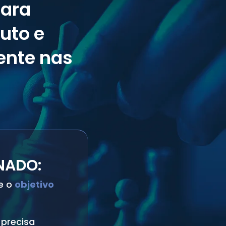
para
uto e
ente nas
NADO:
e o
objetivo
 precisa