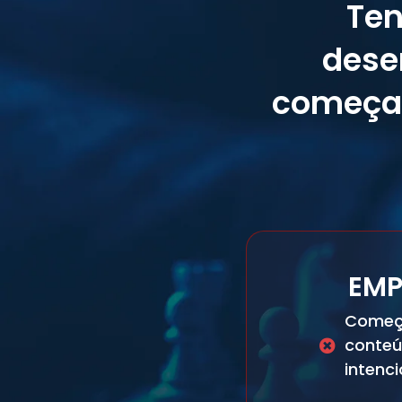
Ten
dese
começar
EMP
Começa
conte
intenc