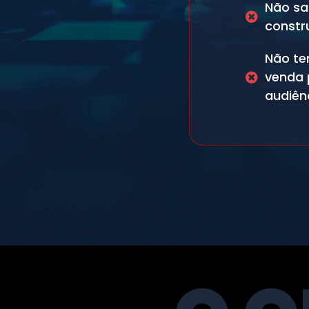
Não s
constru
Não te
venda 
audiên