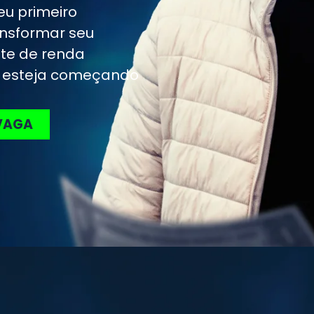
eu primeiro
ansformar seu
te de renda
ê esteja começando
VAGA