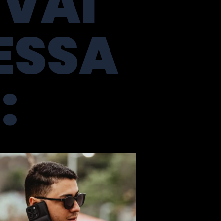
 VAI
ESSA
: