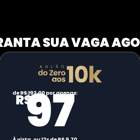
RANTA SUA VAGA AGO
97
de
R$ 197,00
por apenas:
R$
À vista, ou 12x de R$ 9,70