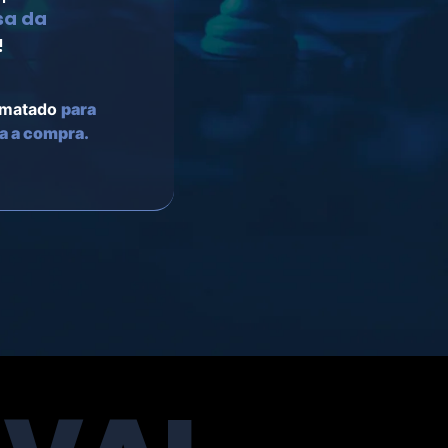
sa da
!
rmatado
para
ra a compra.