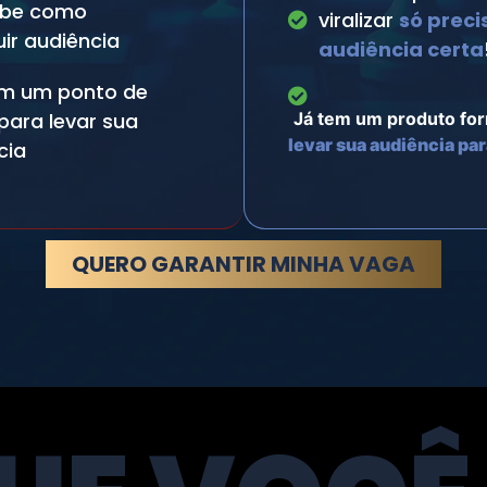
abe como
viralizar
só preci
ir audiência
audiência certa
m um ponto de
Já tem um produto fo
para levar sua
levar sua audiência pa
cia
QUERO GARANTIR MINHA VAGA