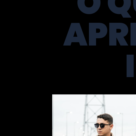
O Q
APR